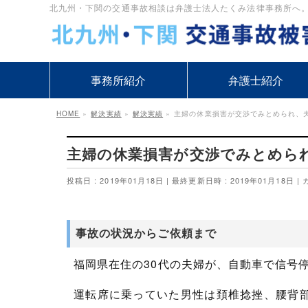
北九州・下関の交通事故相談は弁護士法人たくみ法律事務所へ。1万
事務所紹介
弁護士紹介
HOME
»
解決実績
»
解決実績
»
主婦の休業損害が交渉でみとめられ、夫
主婦の休業損害が交渉でみとめられ
投稿日 : 2019年01月18日
最終更新日時 : 2019年01月18日
事故の状況からご依頼まで
福岡県在住の30代の夫婦が、自動車で信号
運転席に乗っていた男性は頚椎捻挫、腰背