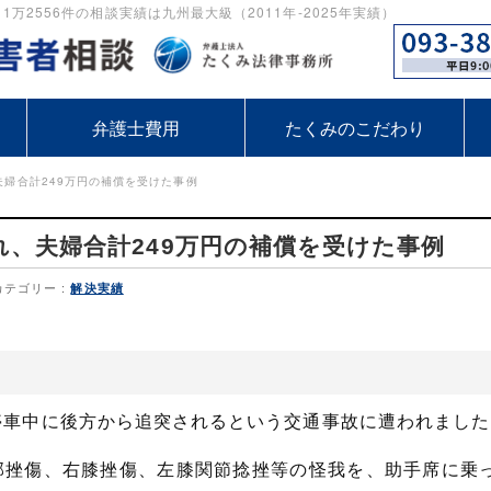
2556件の相談実績は九州最大級（2011年-2025年実績）
弁護士費用
たくみのこだわり
婦合計249万円の補償を受けた事例
、夫婦合計249万円の補償を受けた事例
カテゴリー :
解決実績
停車中に後方から追突されるという交通事故に遭われました
部挫傷、右膝挫傷、左膝関節捻挫等の怪我を、助手席に乗