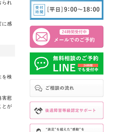
おられ
実に感
性を検
傷害慰
ことが