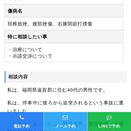
傷病名
頚椎捻挫、腰部挫傷、右膝関節打撲傷
特に相談したい事
・治療について
・示談交渉について
相談内容
私は、福岡県遠賀郡に住む40代の男性です。
私は、停車中に後ろから追突されるという事故に遭
いました。
この事故によって私は、
頚椎捻挫、腰部挫傷、右膝
電話予約
メール予約
LINEで予約