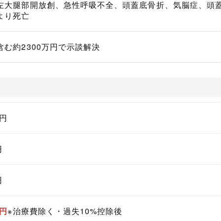
左大腿部開放創、急性呼吸不全、頭蓋底骨折、気脳症、頭
より死亡
含む約2300万円で示談解決
万円
円
円
万円
※治療費除く・過失10%控除後