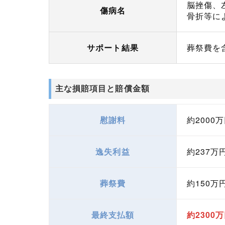
脳挫傷、
傷病名
骨折等に
サポート結果
葬祭費を
主な損賠項目と賠償金額
慰謝料
約2000
逸失利益
約237万
葬祭費
約150万
最終支払額
約2300