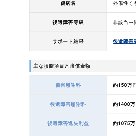
傷病名
外傷性く
後遺障害等級
非該当→
サポート結果
後遺障害
主な損賠項目と賠償金額
傷害慰謝料
約150万
後遺障害慰謝料
約1400
後遺障害逸失利益
約1075