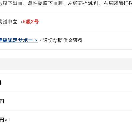
も膜下出血、急性硬膜下血腫、左頭部挫滅創、右肩関節打
異議申立→
5級2号
等級認定サポート
・適切な賠償金獲得
円
万円
万円
※1