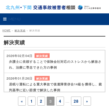
MENU
HOME
»
解決実績
»
解決実績
解決実績
2026年02月04日
解決実績
弁護士に依頼することで保険会社対応のストレスから解放さ
れ、治療に専念できた方の事例
2026年01月26日
解決実績
居眠り運転による重大事故で後遺障害併合14級を獲得し、裁
判基準に近い賠償で解決した事例
«
1
2
3
4
…
28
»
2026年01月07日
解決実績
高次脳機能障害について7級の認定を獲得し、約2751万円が