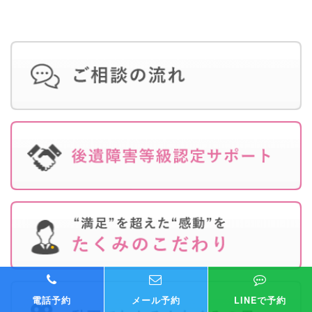
補償された事例
2025年12月22日
解決実績
弁護士のサポートで後遺障害併合12級を獲得し、850万円で
示談解決した事例
2025年12月16日
解決実績
死亡事故についてセカンドオピニオン相談を行い、弁護士変
更後に3000万円で示談解決した事例
2025年12月05日
解決実績
自費通院分の治療費を含む約160万円が補償された事例
2025年11月26日
解決実績
弁護士が示談交渉をサポートし、約1266万円増額した事例
2025年11月05日
解決実績
過失割合を保険会社主張の15%から5%に下げ、3819万円で
電話予約
メール予約
LINEで予約
示談解決した事例