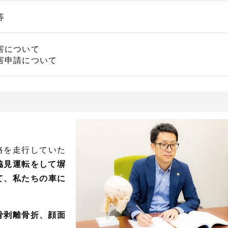
等
害について
害申請について
。
路を走行していた
脇見運転をして塀
て、私たちの車に
骨剥離骨折、顔面