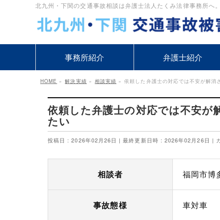
北九州・下関の交通事故相談は弁護士法人たくみ法律事務所へ。1万
事務所紹介
弁護士紹介
HOME
»
解決実績
»
相談実績
»
依頼した弁護士の対応では不安が解消
依頼した弁護士の対応では不安が
たい
投稿日 : 2026年02月26日
最終更新日時 : 2026年02月26日
相談者
福岡市博多
事故態様
車対車