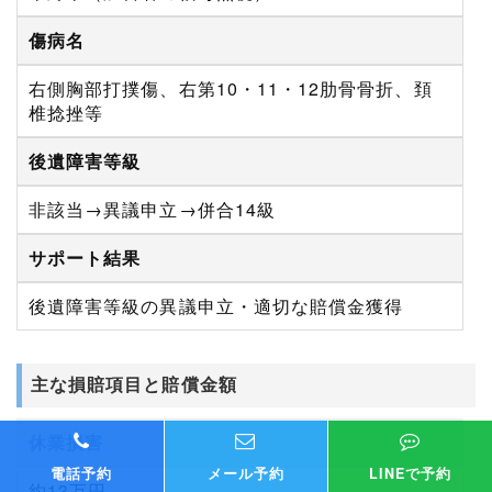
傷病名
右側胸部打撲傷、右第10・11・12肋骨骨折、頚
椎捻挫等
後遺障害等級
非該当→異議申立→併合14級
サポート結果
後遺障害等級の異議申立・適切な賠償金獲得
主な損賠項目と賠償金額
休業損害
電話予約
メール予約
LINEで予約
約13万円