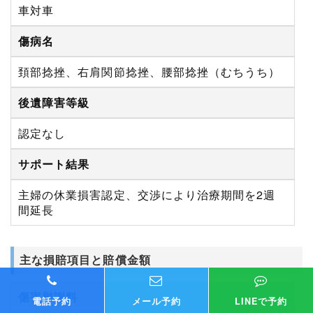
車対車
傷病名
頚部捻挫、右肩関節捻挫、腰部捻挫（むちうち）
後遺障害等級
認定なし
サポート結果
主婦の休業損害認定、交渉により治療期間を2週
間延長
主な損賠項目と賠償金額
傷害慰謝料
電話予約
メール予約
LINEで予約